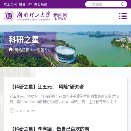
理工官网
融合门户
办公系统
科研之星
网站首页
>>
专题专栏
【科研之星】江五元：“风险”研究者
近五年来，他以第一作者的身份在国内外重要学术期刊发表论文多达15
篇，其中SCI/SSCI期刊论文8篇，CSCD期刊3篇；主持教育部人文社科
项目，湖南省社科基金项目，省自然科学基金项目和中国博士后基金特
2016-10-25
别资助等省部级项...
【科研之星】李有梁：做自己喜欢的事