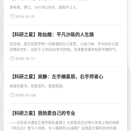
李有梁，博士，1977年3月生，湖南平江人。
2016-10-21
【科研之星】陈灿煌：平凡沙砾的人生路
初见他，是在经管学院一间普通的办公室里，几桌几椅，不大的办公室
还略显空旷，出生于上世纪60年代的他，浑身散发着年轻和平静的气
息。
2016-10-17
【科研之星】吴静：左手摘星辰，右手师者心
她喜欢看书，热爱音乐，更爱旅游。
2016-10-08
【科研之星】我热爱自己的专业
——记信息与通信工程学院彭鑫博士 大家是否还记得几年前上映的电影
《阿凡达》里令人目眩、令人震撼的3D画面？这就是计算机技术的威