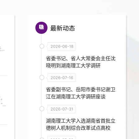
最新动态
2026-06-18
近党
作
省委书记、省人大常委会主任沈
。
晓明到湖南理工大学调研
.
2026-07-16
省委副书记、岳阳市委书记谢卫
江在湖南理工大学调研座谈
流，
”4
2026-07-31
走·
湖南理工大学入选湖南省首批立
德树人机制综合改革试点高校