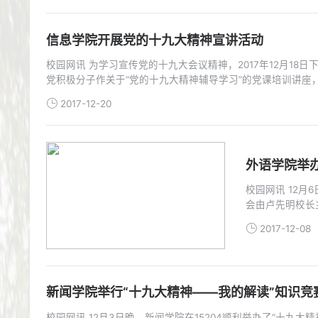
信息学院开展党的十九大精神宣讲活动
校园网讯 为学习宣传党的十九大会议精神，2017年12月18日
党积极分子作关于“党的十九大精神辅导学习”的党课培训讲
大召开的时间背景，就党的十九大召开的行动指南、历史地位
2017-12-20
会深入阐释了党的十九大精神内涵...
外语学院举
校园网讯 12
会由卢先明校长
展对象听取本次
2017-12-08
此次会议的主题
心，牢记使命，
新闻学院举行“十九大精神——我的解读”知识竞
校园网讯 12月3日晚，新闻学院在15204顺利举办了“十九