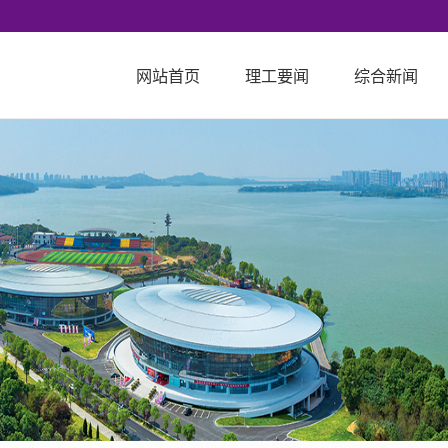
网站首页
理工要闻
综合新闻