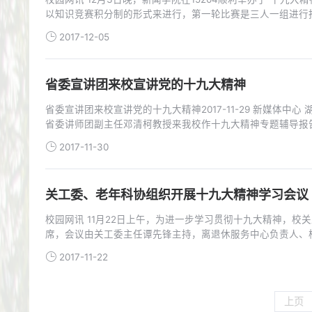
以知识竞赛积分制的形式来进行，第一轮比赛是三人一组进行
解，评委进行打分。比赛第一轮抢答环节大家互不相让，不分
2017-12-05
地说出答案后赢得在场观众阵阵喝...
省委宣讲团来校宣讲党的十九大精神
省委宣讲团来校宣讲党的十九大精神2017-11-29 新媒体中
省委讲师团副主任邓清柯教授来我校作十九大精神专题辅导报
色社会主义走进新时代》为题进行十九大精神的专题宣讲。他
2017-11-30
述了十九大报告的政治、理论和...
关工委、老年科协组织开展十九大精神学习会议
校园网讯 11月22日上午，为进一步学习贯彻十九大精神，校
席，会议由关工委主任谭先锋主持，离退休服务中心负责人、
廖良初从十九大报告的新思想、新主题、新时代、新矛盾以及
2017-11-22
社会主义的思想内涵和基本方...
上页