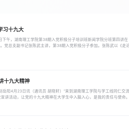
学习十九大
24日下午，湖南理工学院第38期入党积极分子培训班新闻学院分班第四讲在
开讲。党总支副书记张陈武主讲，第38期入党积极分子参加。张陈武以《走
大》为题，根据十九大党代表陈小花的先进事迹，结合自身18年辅导员工
会、党代表十九大见闻感受、工作思考三个方面向入党积极分子详细介绍
了陈小花的事迹有一种亲切的体会，作为一个党员应尊重自己的职业，主..
讲十九大精神
岳阳4月23日讯（通讯员 胡晓轩）“来到湖南理工学院与学工线同仁交
次宣讲活动，让党的十九大精神在大学生中入脑入心，是我的责任与使命。
干部座谈，并在学术报告厅为校学工线和学生代表作了题为“不忘初心跟党