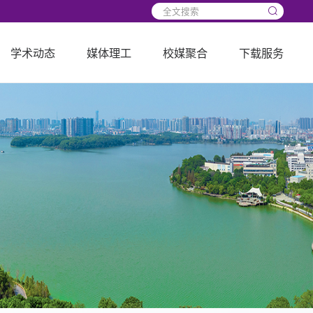
学术动态
媒体理工
校媒聚合
下载服务