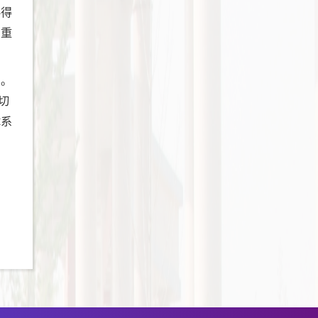
办得
的重
刊。
切
体系