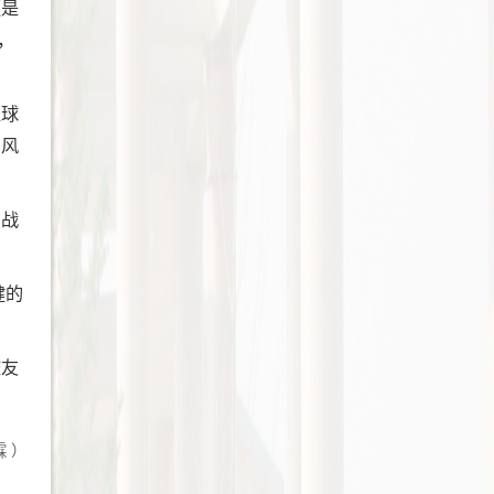
更是
，
足球
出风
、战
健的
校友
霖
）