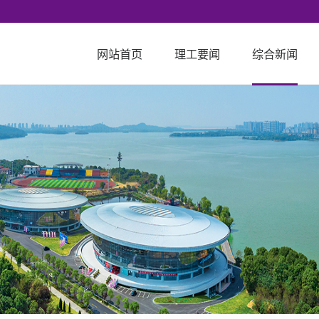
网站首页
理工要闻
综合新闻