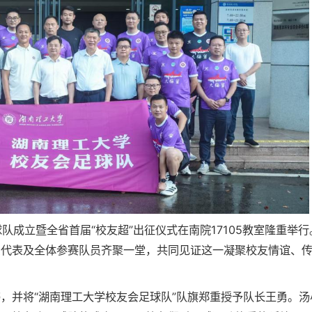
队成立暨全省首届“校友超”出征仪式在南院17105教室隆重举行
员代表及全体参赛队员齐聚一堂，共同见证这一凝聚校友情谊、
，并将“湖南理工大学校友会足球队”队旗郑重授予队长王勇。汤