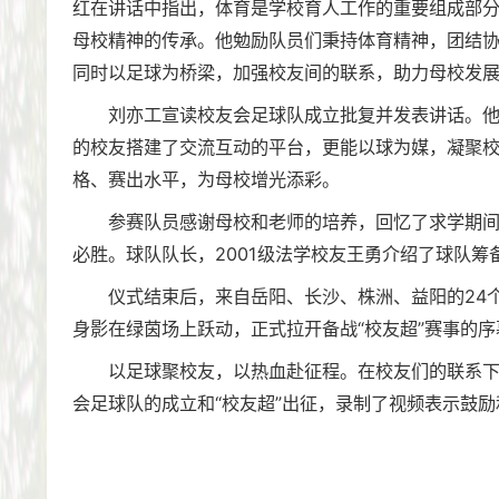
红在讲话中指出，体育是学校育人工作的重要组成部
母校精神的传承。他勉励队员们秉持体育精神，团结协
同时以足球为桥梁，加强校友间的联系，助力母校发
刘亦工宣读校友会足球队成立批复并发表讲话。
的校友搭建了交流互动的平台，更能以球为媒，凝聚
格、赛出水平，为母校增光添彩。
参赛队员感谢母校和老师的培养，回忆了求学期
必胜。球队队长，2001级法学校友王勇介绍了球队
仪式结束后，来自岳阳、长沙、株洲、益阳的
24
身影在绿茵场上跃动，正式拉开备战“校友超”赛事的序
以足球聚校友，以热血赴征程。在校友们的联系
会足球队的成立和“校友超”出征，录制了视频表示鼓励