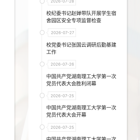
2026-07-28
校纪委书记赵婵带队开展学生宿
舍园区安全专项监督检查
2026-07-27
校党委书记张国云调研后勤基建
工作
2026-07-26
中国共产党湖南理工大学第一次
党员代表大会胜利闭幕
2026-07-25
中国共产党湖南理工大学第一次
党员代表大会开幕
2026-07-25
中国共产党湖南理工大学第一次