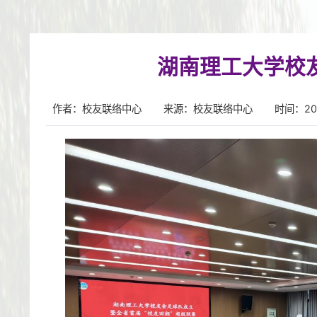
湖南理工大学校
作者：校友联络中心
来源：校友联络中心
时间：202