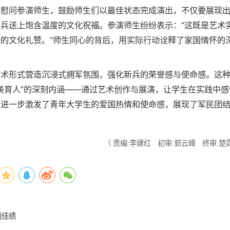
台慰问参演师生，鼓励师生们以最佳状态完成演出，不仅要展现
兵送上饱含温度的文化祝福。参演师生纷纷表示：“这既是艺术
的文化礼赞。”师生同心的背后，用实际行动诠释了家国情怀的
术形式营造沉浸式拥军氛围，强化新兵的荣誉感与使命感。这种
以美育人”的深刻内涵——通过艺术创作与展演，让学生在实践中感
，进一步激发了青年大学生的爱国热情和使命感，展现了军民团
（
责编:李建红
初审:郭云峰
终审:楚
创佳绩