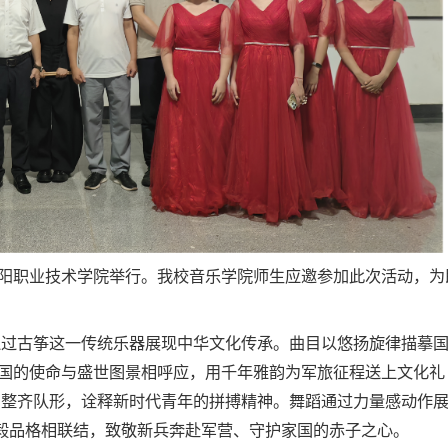
岳阳职业技术学院举行。我校音乐学院师生应邀参加此次活动，为
通过古筝这一传统乐器展现中华文化传承。曲目以悠扬旋律描摹
卫国的使命与盛世图景相呼应，用千年雅韵为军旅征程送上文化礼
与整齐队形，诠释新时代青年的拼搏精神。舞蹈通过力量感动作
坚毅品格相联结，致敬新兵奔赴军营、守护家国的赤子之心。