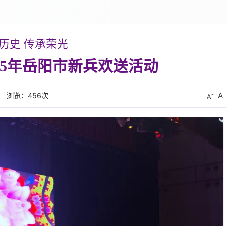
历史 传承荣光
25年岳阳市新兵欢送活动
A
浏览：
456
次
A