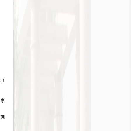
即
国家
展现