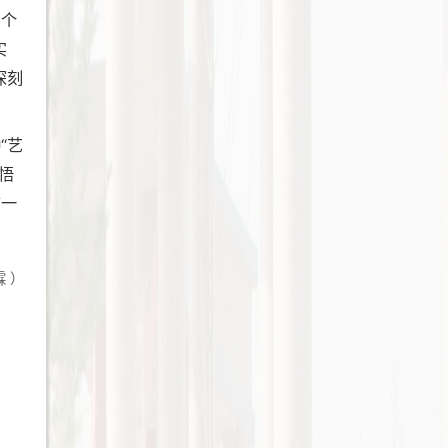
出个
实
深刻
“艺
悟
结一
霖
）