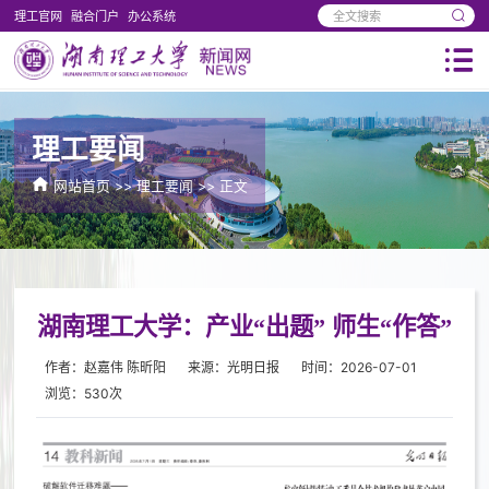
理工官网
融合门户
办公系统
理工要闻
网站首页
>>
理工要闻
>> 正文
湖南理工大学：产业“出题” 师生“作答”
作者：赵嘉伟 陈昕阳
来源：光明日报
时间：2026-07-01
浏览：
530
次