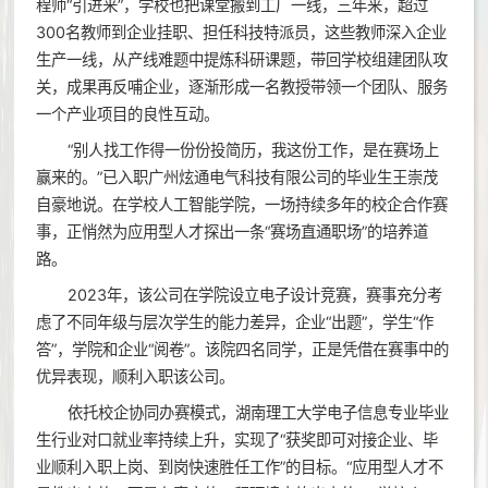
程师“引进来”，学校也把课堂搬到工厂一线，三年来，超过
300名教师到企业挂职、担任科技特派员，这些教师深入企业
生产一线，从产线难题中提炼科研课题，带回学校组建团队攻
关，成果再反哺企业，逐渐形成一名教授带领一个团队、服务
一个产业项目的良性互动。
“别人找工作得一份份投简历，我这份工作，是在赛场上
赢来的。”已入职广州炫通电气科技有限公司的毕业生王崇茂
自豪地说。在学校人工智能学院，一场持续多年的校企合作赛
事，正悄然为应用型人才探出一条“赛场直通职场”的培养道
路。
2023年，该公司在学院设立电子设计竞赛，赛事充分考
虑了不同年级与层次学生的能力差异，企业“出题”，学生“作
答”，学院和企业“阅卷”。该院四名同学，正是凭借在赛事中的
优异表现，顺利入职该公司。
依托校企协同办赛模式，湖南理工大学电子信息专业毕业
生行业对口就业率持续上升，实现了“获奖即可对接企业、毕
业顺利入职上岗、到岗快速胜任工作”的目标。“应用型人才不