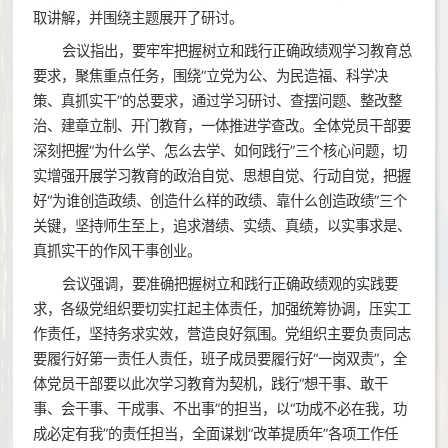
取讲解，并围绕主题展开了研讨。
会议指出，要牢牢把握树立和践行正确政绩观学习教育总
要求，聚焦重点任务，围绕“立党为公、为民造福、科学决
策、真抓实干”的总要求，通过学习研讨、查摆问题、整改整
治、建章立制、开门教育，一体推进学查改。全体党员干部要
深刻把握“为什么学、怎么去学、如何践行”三个核心问题，切
实增强开展学习教育的政治自觉、思想自觉、行动自觉，把握
好“为谁创造政绩、创造什么样的政绩、靠什么创造政绩”三个
关键，坚持师生至上，追求潜绩、实绩、真绩，以实事求是、
真抓实干的作风干事创业。
会议强调，要准确把握树立和践行正确政绩观的实践要
求，各级党组织要切实扛起主体责任，加强统筹协调，压实工
作责任，坚持务求实效，营造良好氛围。党组织主要负责同志
要履行好第一责任人责任，班子成员要履行好“一岗双责”，全
体党员干部要以此次学习教育为契机，践行“想干事、敢干
事、会干事、干成事、不出事”的担当，以“功成不必在我，功
成必定有我”的责任担当，全面谋划“改革提质年”各项工作任