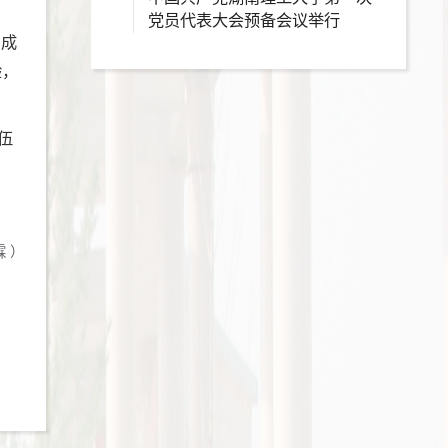
党员代表大会预备会议举行
的成
验，
伍
霖
）