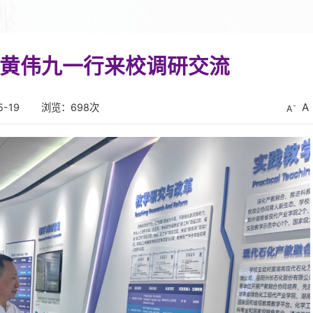
黄伟九一行来校调研交流
A
-19
浏览：
698
次
A