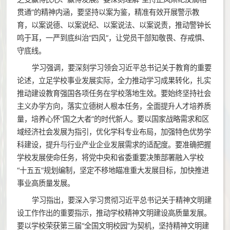
贯通”的精神内涵，要坚持以案为鉴，精准有效开展警示教
育，以案说德、以案说纪、以案说法、以案说责，推动警钟长
鸣于耳，一严到底纠治“四风”，让党员干部知敬畏、存戒惧、
守底线。
学习强调，要深刻学习领会习近平总书记关于教育的重要
论述，立足学校事业发展实际，全力推动学习成果转化，扎实
推动建设教育强国各项任务在学校落地生效。要始终坚持社会
主义办学方向，落实立德树人根本任务，全面提升人才培养质
量，培养心怀“国之大者”的时代新人。要以国家战略需求和区
域经济社会发展为指引，优化学科专业布局，加强特色优势学
科建设，提升与行业产业企业发展需求的适配度。要准确把握
学校发展使命任务，将党中央和省委重要决策部署融入学校
“十五五”规划编制，坚定不移地瞄准重大发展目标，加快推进
事业高质量发展。
学习指出，要深入学习贯彻习近平总书记关于精神文明建
设工作作出的重要指示，推动学校精神文明建设高质量发展。
要以学校荣获第三届“全国文明校园”为契机，坚持精神文明建