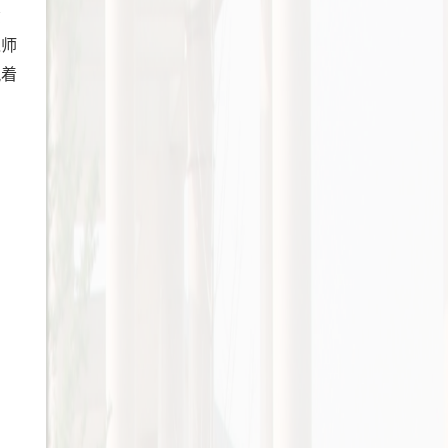
意
人师
执着