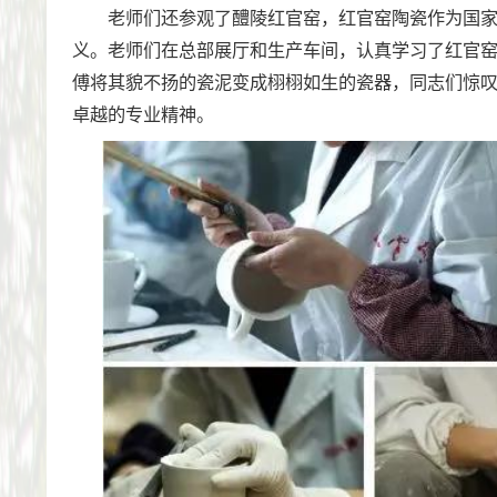
老师们还参观了醴陵红官窑，红官窑陶瓷作为国
义。老师们在总部展厅和生产车间，认真学习了红官
傅将其貌不扬的瓷泥变成栩栩如生的瓷器，同志们惊
卓越的专业精神。