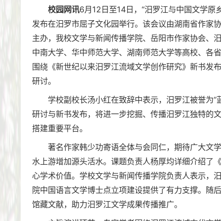
校园网讯
6月12日至14日，“汨罗江与中国文学
发布在汨罗市屈子文化园举行。该会议由湖南省作家
主办，我校文学与新闻传播学院、岳阳市作家协会、
中南大学、华中师范大学、湖南师范大学等高校、各省
围绕《新世纪以来汨罗江流域文学创作研究》新书发
研讨。
学校副校长汤小红在致辞中表示，汨罗江被誉为“
研讨与新书发布，将进一步挖掘、传播汨罗江独特的
搭建重要平台。
著名作家韩少功寄语全体与会同仁，期待广大文
水上游增加源头活水。课题负责人杨厚均详细介绍了
心学术价值。学校文学与新闻传播学院负责人表示，
院中国语言文学博士点立项建设提供了有力支撑。随
馆藏文献，助力汨罗江文学成果传播推广。