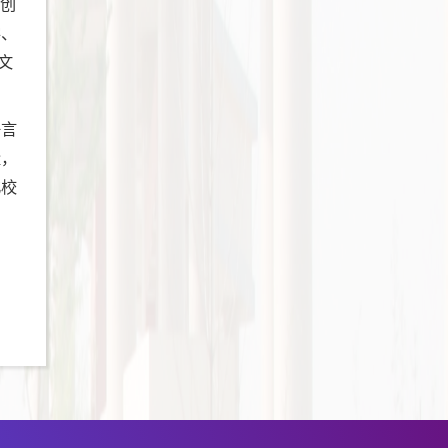
功创
学、
文
语言
量，
化校