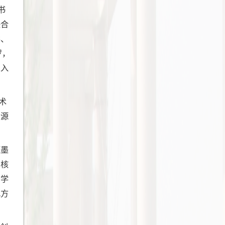
书
联合
学、
罗，
深入
术
资源
蓝墨
与核
为学
地方