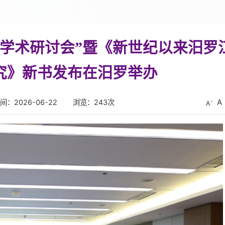
国学术研讨会”暨《新世纪以来汨罗
究》新书发布在汨罗举办
A
间：2026-06-22
浏览：
243
次
A