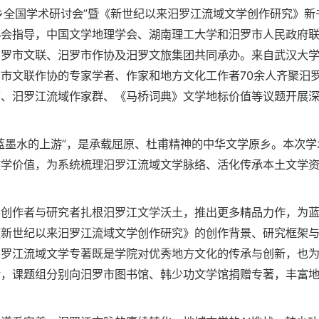
原乡全国学术研讨会”暨《新世纪以来汨罗江流域文学创作研究》新
协会指导，中国文学地理学会、湖南理工大学和汨罗市人民政府
汨罗市文联、汨罗市作协及汨罗文旅集团共同承办。来自武汉大
市文联作协的专家学者、作家和地方文化工作者70余人齐聚汨
布、汨罗江流域作家群、《马桥词典》文学地标价值等议题开展
蓝墨水的上游”，是承载屈原、杜甫精神的中华文学原乡。本次学
文学价值，为系统梳理汨罗江流域文学脉络、活化传承本土文学
学创作者与研究者扎根汨罗江文学沃土，推出更多精品力作，为
《新世纪以来汨罗江流域文学创作研究》的创作背景、研究框架
汨罗江流域文学专著既是学院对优秀地方文化的传承与创新，也
后，课题组分别向汨罗市图书馆、韩少功文学馆捐赠专著，丰富